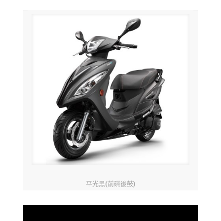
平光黑(前碟後鼓)