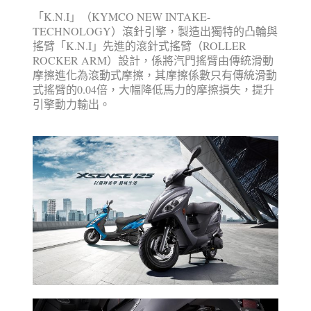
「K.N.I」（KYMCO NEW INTAKE-
TECHNOLOGY）滾針引擎，製造出獨特的凸輪與
搖臂「K.N.I」先進的滾針式搖臂（ROLLER
ROCKER ARM）設計，係將汽門搖臂由傳統滑動
摩擦進化為滾動式摩擦，其摩擦係數只有傳統滑動
式搖臂的0.04倍，大幅降低馬力的摩擦損失，提升
引擎動力輸出。