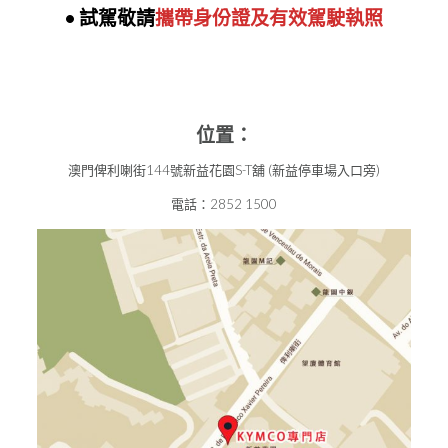
• 試駕敬請
攜帶身份證及有效駕駛執照
位置：
澳門俾利喇街144號新益花園S-T舖 (新益停車場入口旁)
電話：2852 1500