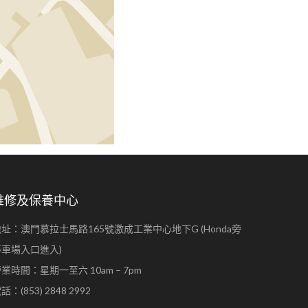
維修及保養中心
址：澳門慕拉士馬路165號激成工業中心地下G (Honda旁
停車場入口進入)
業時間：星期一至六 10am – 7pm
話：(853) 2848 2992