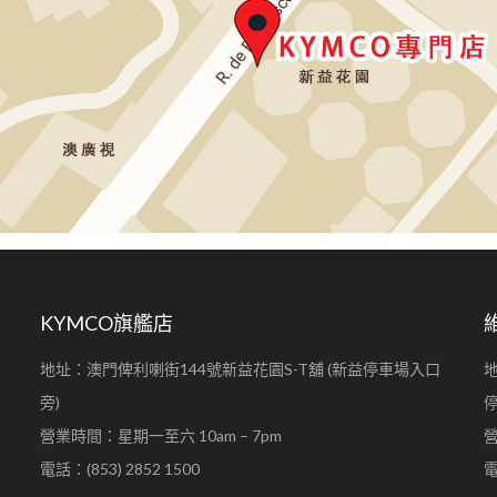
KYMCO旗艦店
地址：澳門俾利喇街144號新益花園S-T舖 (新益停車場入口
地
旁)
營業時間：星期一至六 10am – 7pm
營
電話：(853) 2852 1500
電